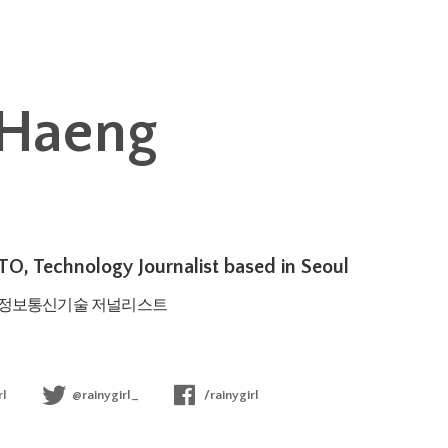
nHaeng
O, Technology Journalist based in Seoul
, 정보통신기술 저널리스트
rl
@rainygirl_
/rainygirl