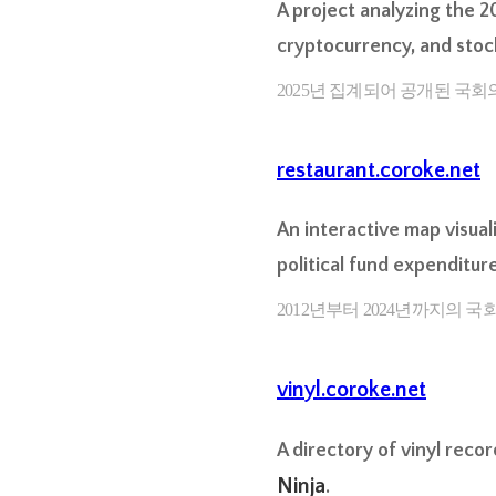
A project analyzing the 2
cryptocurrency, and stoc
2025년 집계되어 공개된 국회
restaurant.coroke.net
An interactive map visual
political fund expenditur
2012년부터 2024년까지의
vinyl.coroke.net
A directory of vinyl reco
Ninja
.