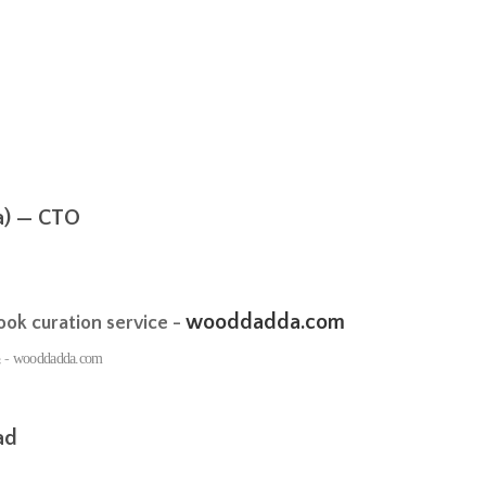
 — CTO
wooddadda.com
ook curation service -
 -
wooddadda.com
ad