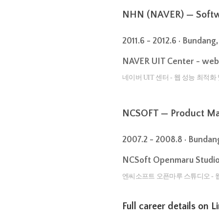
NHN (NAVER) — Softw
2011.6 - 2012.6 · Bundan
NAVER UIT Center - web 
네이버 UIT 센터 - 웹 성능 최적
NCSOFT — Product Ma
2007.2 - 2008.8 · Bunda
NCSoft Openmaru Studio
엔씨소프트 오픈마루 스튜디오 - 
Full career details on 