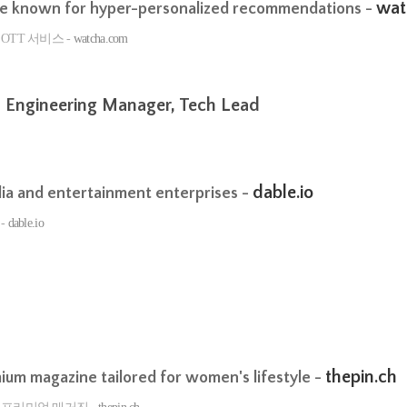
wat
ce known for hyper-personalized recommendations -
TT 서비스 -
watcha.com
ngineering Manager, Tech Lead
dable.io
a and entertainment enterprises -
-
dable.io
thepin.ch
m magazine tailored for women's lifestyle -