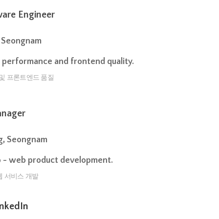
are Engineer
g, Seongnam
performance and frontend quality.
화 및 프론트엔드 품질
nager
ng, Seongnam
 - web product development.
웹 서비스 개발
LinkedIn