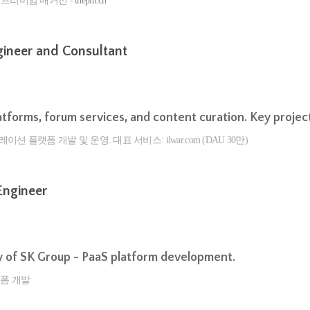
프리미엄 매거진 -
thepin.ch
ineer and Consultant
tforms, forum services, and content curation. Key projec
션 플랫폼 개발 및 운영. 대표 서비스: ilwar.com (DAU 30만)
Engineer
ry of SK Group - PaaS platform development.
랫폼 개발